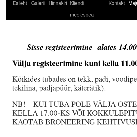
Liigu
Esileht
Galerii
Hinnakiri
Kliendi
Kontakt
Maj
sisu
meelespea
juurde
Sisse registeerimine alates 14.00
Välja registeerimine kuni kella 11.0
Kõikides tubades on tekk, padi, voodipe
tekilina, padjapüür, käterätik).
NB! KUI TUBA POLE VÄLJA OST
KELLA 17.00-KS VÕI KOKKULEPI
KAOTAB BRONEERING KEHTIVUS