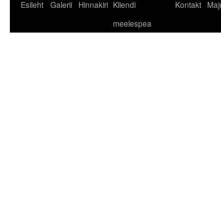
Liigu
Esileht
Galerii
Hinnakiri
Kliendi
Kontakt
Maj
sisu
meelespea
juurde