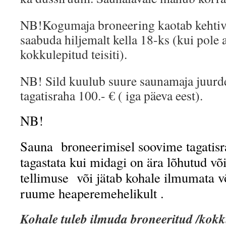
NB!Kogumaja broneering kaotab kehtivu
saabuda hiljemalt kella 18-ks (kui pole 
kokkulepitud teisiti).
NB! Sild kuulub suure saunamaja juurd
tagatisraha 100.- € ( iga päeva eest).
NB!
Sauna broneerimisel soovime tagatisra
tagastata kui midagi on ära lõhutud või
tellimuse või jätab kohale ilmumata v
ruume heaperemehelikult .
Kohale tuleb ilmuda broneeritud /kokk