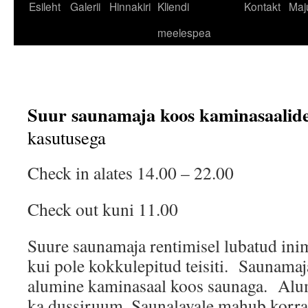
Liigu
Esileht
Galerii
Hinnakiri
Kliendi
Kontakt
Maj
sisu
meelespea
juurde
Suur saunamaja koos kaminasaalid
kasutusega
Check in alates 14.00 – 22.00
Check out kuni 11.00
Suure saunamaja rentimisel lubatud ini
kui pole kokkulepitud teisiti. Saunamaj
alumine kaminasaal koos saunaga. Alu
ka dussiruum. Saunalavale mahub korra